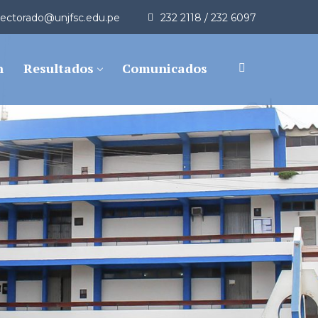
rectorado@unjfsc.edu.pe
232 2118 / 232 6097
n
Resultados
Comunicados